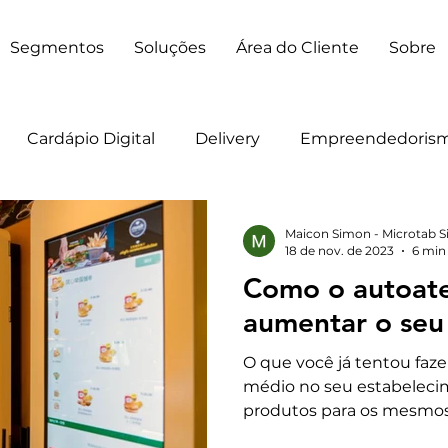
Segmentos
Soluções
Área do Cliente
Sobre
Cardápio Digital
Delivery
Empreendedoris
Maicon Simon - Microtab S
18 de nov. de 2023
6 min 
Como o autoat
aumentar o seu
O que você já tentou faze
médio no seu estabeleci
produtos para os mesmos 