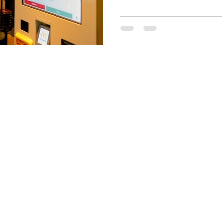
reservados | Desenvolvido com 💛 por Microtab